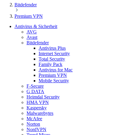
Bitdefender
Premium VPN
Antivirus & Sicherheit
AVG
Avast
Bitdefender
Antivirus Plus
Internet Security
Total Security
Family Pack
Antivirus for Mac
Premium VPN
Mobile Security
F-Secure
G DATA
Heimdal Security
HMA VPN
Kaspersky
Malwarebytes
McAfee
Norton
NordVPN
Trend Micro