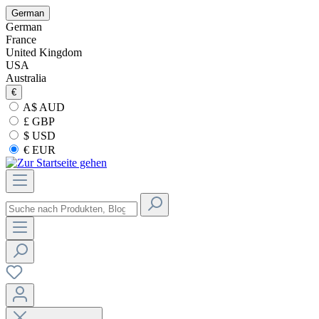
German
German
France
United Kingdom
USA
Australia
€
A$ AUD
£ GBP
$ USD
€ EUR