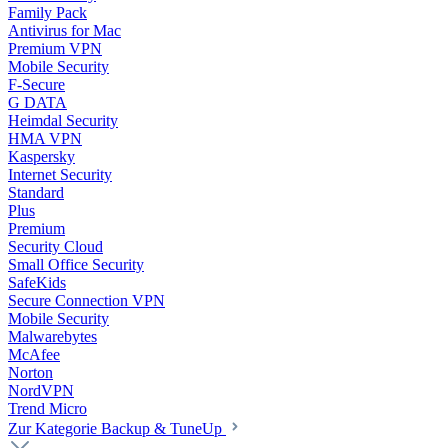
Family Pack
Antivirus for Mac
Premium VPN
Mobile Security
F-Secure
G DATA
Heimdal Security
HMA VPN
Kaspersky
Internet Security
Standard
Plus
Premium
Security Cloud
Small Office Security
SafeKids
Secure Connection VPN
Mobile Security
Malwarebytes
McAfee
Norton
NordVPN
Trend Micro
Zur Kategorie Backup & TuneUp