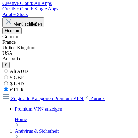
Creative Cloud: All Apps
Creative Cloud: Single Apps
Adobe Stock
Menü schließen
German
German
France
United Kingdom
USA
Australia
€
A$ AUD
£ GBP
$ USD
€ EUR
Zeige alle Kategorien
Premium VPN
Zurück
Premium VPN anzeigen
Home
Antivirus & Sicherheit