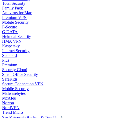
Total Security
Family Pack
Antivirus for Mac
Premium VPN
Mobile Security
F-Secure
G DATA
Heimdal Security
HMA VPN
Kaspersky
Internet Security
Standard
Plus
Premium
Security Cloud
Small Office Security
SafeKids
Secure Connection VPN
Mobile Security
Malwarebytes
McAfee
Norton
NordVPN
Trend Micro
Zur Kategorie Backup & TuneUp