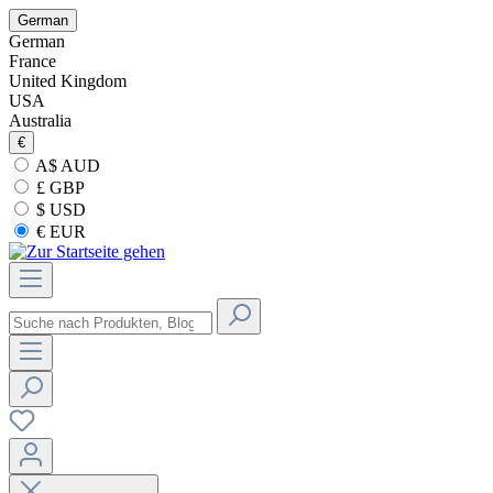
German
German
France
United Kingdom
USA
Australia
€
A$ AUD
£ GBP
$ USD
€ EUR