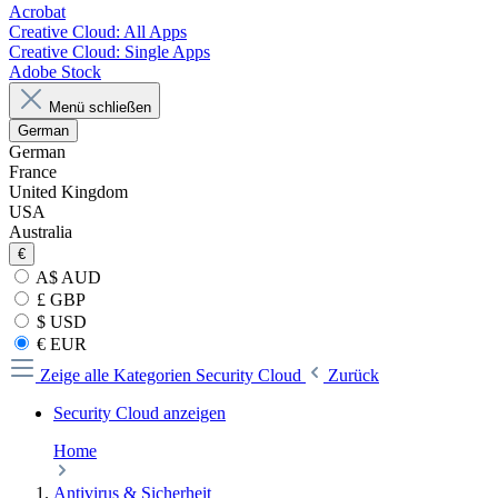
Acrobat
Creative Cloud: All Apps
Creative Cloud: Single Apps
Adobe Stock
Menü schließen
German
German
France
United Kingdom
USA
Australia
€
A$ AUD
£ GBP
$ USD
€ EUR
Zeige alle Kategorien
Security Cloud
Zurück
Security Cloud anzeigen
Home
Antivirus & Sicherheit