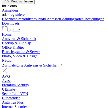
Menü schließen
Ihr Konto
Anmelden
oder
registrieren
Übersicht
Persönliches Profil
Adressen
Zahlungsarten
Bestellungen
Downloads
0,00 €*
Home
Antivirus & Sicherheit
Backup & TuneUp
Office & Büro
Betriebsysteme & Server
Photo, Video & Design
News
Zur Kategorie Antivirus & Sicherheit
AVG
Avast
Premium Security
Ultimate
SecureLine VPN
Bitdefender
Antivirus Plus
Internet Security