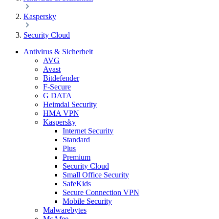
Kaspersky
Security Cloud
Antivirus & Sicherheit
AVG
Avast
Bitdefender
F-Secure
G DATA
Heimdal Security
HMA VPN
Kaspersky
Internet Security
Standard
Plus
Premium
Security Cloud
Small Office Security
SafeKids
Secure Connection VPN
Mobile Security
Malwarebytes
McAfee