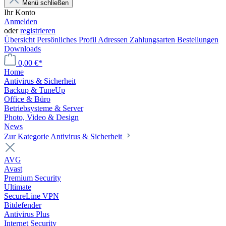
Menü schließen
Ihr Konto
Anmelden
oder
registrieren
Übersicht
Persönliches Profil
Adressen
Zahlungsarten
Bestellungen
Downloads
0,00 €*
Home
Antivirus & Sicherheit
Backup & TuneUp
Office & Büro
Betriebsysteme & Server
Photo, Video & Design
News
Zur Kategorie Antivirus & Sicherheit
AVG
Avast
Premium Security
Ultimate
SecureLine VPN
Bitdefender
Antivirus Plus
Internet Security