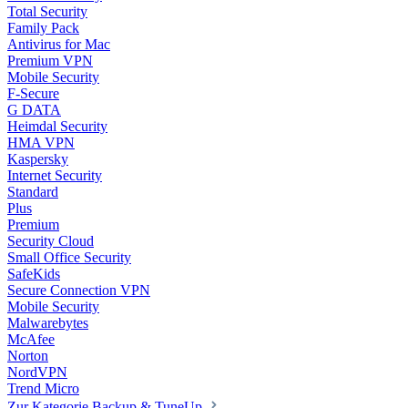
Total Security
Family Pack
Antivirus for Mac
Premium VPN
Mobile Security
F-Secure
G DATA
Heimdal Security
HMA VPN
Kaspersky
Internet Security
Standard
Plus
Premium
Security Cloud
Small Office Security
SafeKids
Secure Connection VPN
Mobile Security
Malwarebytes
McAfee
Norton
NordVPN
Trend Micro
Zur Kategorie Backup & TuneUp