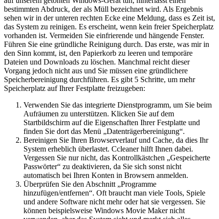
auf unserem getönten Windows-Gerät tun, hinterlässt einen
bestimmten Abdruck, der als Müll bezeichnet wird. Als Ergebnis
sehen wir in der unteren rechten Ecke eine Meldung, dass es Zeit ist,
das System zu reinigen. Es erscheint, wenn kein freier Speicherplatz
vorhanden ist. Vermeiden Sie einfrierende und hängende Fenster.
Führen Sie eine gründliche Reinigung durch. Das erste, was mir in
den Sinn kommt, ist, den Papierkorb zu leeren und temporäre
Dateien und Downloads zu löschen. Manchmal reicht dieser
Vorgang jedoch nicht aus und Sie müssen eine gründlichere
Speicherbereinigung durchführen. Es gibt 5 Schritte, um mehr
Speicherplatz auf Ihrer Festplatte freizugeben:
Verwenden Sie das integrierte Dienstprogramm, um Sie beim
Aufräumen zu unterstützen. Klicken Sie auf dem
Startbildschirm auf die Eigenschaften Ihrer Festplatte und
finden Sie dort das Menü „Datenträgerbereinigung“.
Bereinigen Sie Ihren Browserverlauf und Cache, da dies Ihr
System erheblich überlastet. Ccleaner hilft Ihnen dabei.
Vergessen Sie nur nicht, das Kontrollkästchen „Gespeicherte
Passwörter“ zu deaktivieren, da Sie sich sonst nicht
automatisch bei Ihren Konten in Browsern anmelden.
Überprüfen Sie den Abschnitt „Programme
hinzufügen/entfernen“. Oft braucht man viele Tools, Spiele
und andere Software nicht mehr oder hat sie vergessen. Sie
können beispielsweise Windows Movie Maker nicht