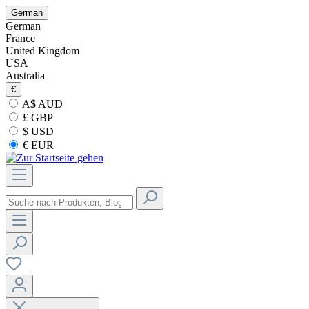
German
German
France
United Kingdom
USA
Australia
€
A$ AUD
£ GBP
$ USD
€ EUR