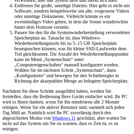
verwenden, aber das System sieht und merkt sich alles.
Entfernen Sie große, unnötige Dateien. Hier geht es nicht um
Software, sondern beispielsweise um alte, vergessene Videos
oder unnötige Dokumente. Vielleicht könnte es ein
zweistündiges Video geben, in dem die Sonne wunderschön
hinter dem Horizont versinkt.
Passen Sie den für die Systemwiederherstellung verwendeten
Speicherplatz an. Tatsache ist, dass Windows-
Wiederherstellungstools bis zu 5–15 GB Speicherplatz
beanspruchen können, was für kleine SSD-Laufwerke dem
Tod gleichkommt. Die Anzahl der Wiederherstellungspunkte
kann im Menü „Systemschutz“ unter
„Computereigenschaften“ manuell konfiguriert werden.
Wählen Sie im nächsten Schritt „Systemschutz“, dann
„Konfigurieren“ und bewegen Sie den Schieberegler in
Richtung der akzeptablen Menge an belegtem Speicherplatz.
Nachdem Sie diese Schritte ausgeführt haben, werden Sie
feststellen, dass die Bedienung Ihres Geräts einfacher wird. Ihr PC
wird es Ihnen danken, wenn Sie ihn mindestens alle 2 Monate
reinigen. Wenn Sie ein aktiver Benutzer sind, sammelt sich jeden
Tag Müll an. Natürlich wird Ihr PC zuverlässig durch den
abgesicherten Modus von
Windows 11
geschützt, aber warten Sie
nicht auf das System um Sie zu warnen, dass es Zeit ist, es zu
reinigen.