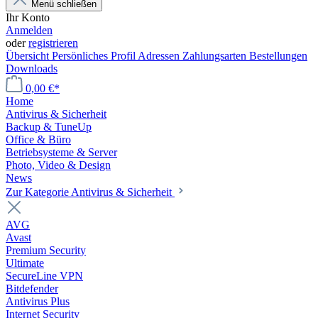
Menü schließen
Ihr Konto
Anmelden
oder
registrieren
Übersicht
Persönliches Profil
Adressen
Zahlungsarten
Bestellungen
Downloads
0,00 €*
Home
Antivirus & Sicherheit
Backup & TuneUp
Office & Büro
Betriebsysteme & Server
Photo, Video & Design
News
Zur Kategorie Antivirus & Sicherheit
AVG
Avast
Premium Security
Ultimate
SecureLine VPN
Bitdefender
Antivirus Plus
Internet Security