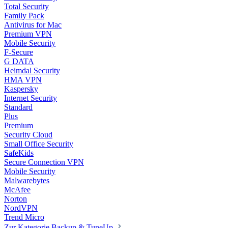
Total Security
Family Pack
Antivirus for Mac
Premium VPN
Mobile Security
F-Secure
G DATA
Heimdal Security
HMA VPN
Kaspersky
Internet Security
Standard
Plus
Premium
Security Cloud
Small Office Security
SafeKids
Secure Connection VPN
Mobile Security
Malwarebytes
McAfee
Norton
NordVPN
Trend Micro
Zur Kategorie Backup & TuneUp