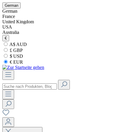
German
German
France
United Kingdom
USA
Australia
€
A$ AUD
£ GBP
$ USD
€ EUR