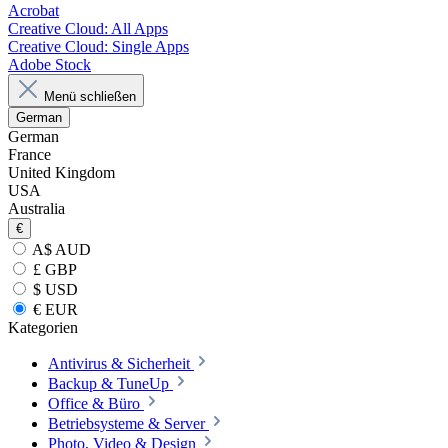
Acrobat
Creative Cloud: All Apps
Creative Cloud: Single Apps
Adobe Stock
Menü schließen
German
German
France
United Kingdom
USA
Australia
€
A$ AUD
£ GBP
$ USD
€ EUR
Kategorien
Antivirus & Sicherheit
Backup & TuneUp
Office & Büro
Betriebsysteme & Server
Photo, Video & Design