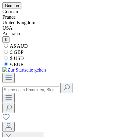
German
German
France
United Kingdom
USA
Australia
€
A$ AUD
£ GBP
$ USD
€ EUR