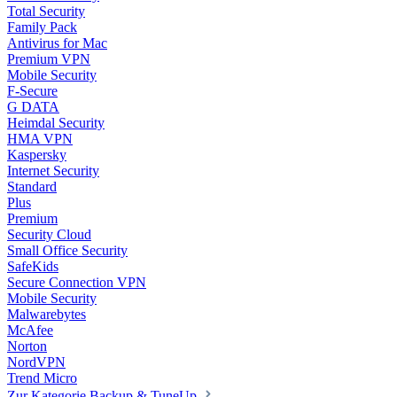
Total Security
Family Pack
Antivirus for Mac
Premium VPN
Mobile Security
F-Secure
G DATA
Heimdal Security
HMA VPN
Kaspersky
Internet Security
Standard
Plus
Premium
Security Cloud
Small Office Security
SafeKids
Secure Connection VPN
Mobile Security
Malwarebytes
McAfee
Norton
NordVPN
Trend Micro
Zur Kategorie Backup & TuneUp