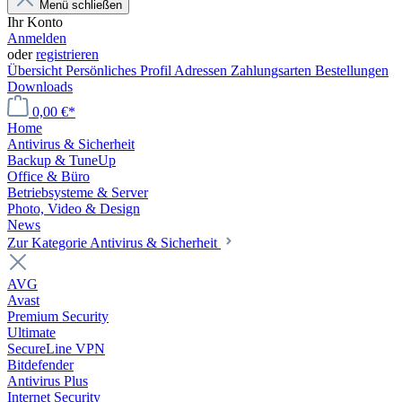
Menü schließen
Ihr Konto
Anmelden
oder
registrieren
Übersicht
Persönliches Profil
Adressen
Zahlungsarten
Bestellungen
Downloads
0,00 €*
Home
Antivirus & Sicherheit
Backup & TuneUp
Office & Büro
Betriebsysteme & Server
Photo, Video & Design
News
Zur Kategorie Antivirus & Sicherheit
AVG
Avast
Premium Security
Ultimate
SecureLine VPN
Bitdefender
Antivirus Plus
Internet Security