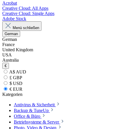
Acrobat
Creative Cloud: All Apps
Creative Cloud: Single Apps
Adobe Stock
Menü schließen
German
German
France
United Kingdom
USA
Australia
€
A$ AUD
£ GBP
$ USD
€ EUR
Kategorien
Antivirus & Sicherheit
Backup & TuneUp
Office & Büro
Betriebsysteme & Server
Photo, Video & Design