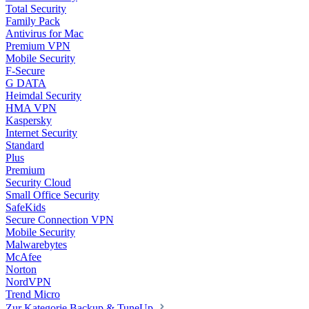
Total Security
Family Pack
Antivirus for Mac
Premium VPN
Mobile Security
F-Secure
G DATA
Heimdal Security
HMA VPN
Kaspersky
Internet Security
Standard
Plus
Premium
Security Cloud
Small Office Security
SafeKids
Secure Connection VPN
Mobile Security
Malwarebytes
McAfee
Norton
NordVPN
Trend Micro
Zur Kategorie Backup & TuneUp