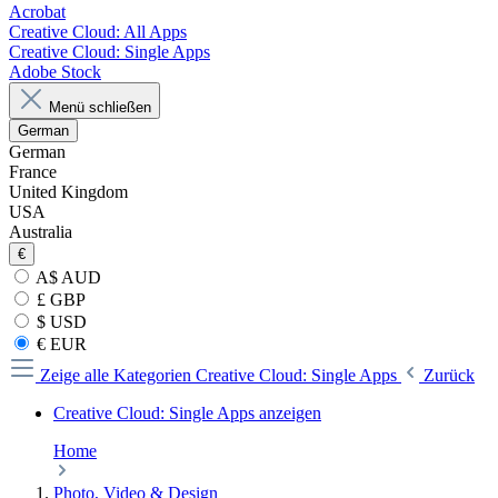
Acrobat
Creative Cloud: All Apps
Creative Cloud: Single Apps
Adobe Stock
Menü schließen
German
German
France
United Kingdom
USA
Australia
€
A$ AUD
£ GBP
$ USD
€ EUR
Zeige alle Kategorien
Creative Cloud: Single Apps
Zurück
Creative Cloud: Single Apps anzeigen
Home
Photo, Video & Design