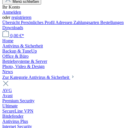
Menü schließen
Ihr Konto
Anmelden
oder
registrieren
Übersicht
Persönliches Profil
Adressen
Zahlungsarten
Bestellungen
Downloads
0,00 €*
Home
Antivirus & Sicherheit
Backup & TuneUp
Office & Büro
Betriebsysteme & Server
Photo, Video & Design
News
Zur Kategorie Antivirus & Sicherheit
AVG
Avast
Premium Security
Ultimate
SecureLine VPN
Bitdefender
Antivirus Plus
Internet Security