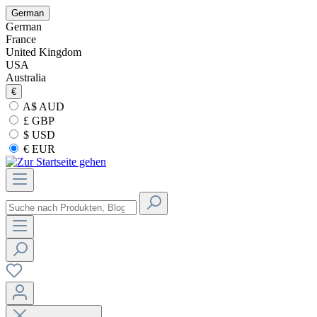
German
German
France
United Kingdom
USA
Australia
€
A$ AUD
£ GBP
$ USD
€ EUR