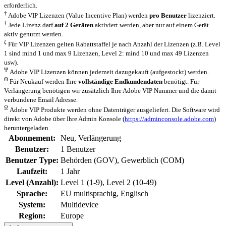
erforderlich.
†
Adobe VIP Lizenzen (Value Incentive Plan) werden
pro Benutzer
lizenziert.
‡
Jede Lizenz darf
auf 2 Geräten
aktiviert werden, aber nur auf einem Gerät
aktiv genutzt werden.
ζ
Für VIP Lizenzen gelten Rabattstaffel je nach Anzahl der Lizenzen (z.B. Level
1 sind mind 1 und max 9 Lizenzen, Level 2: mind 10 und max 49 Lizenzen
usw).
Ψ
Adobe VIP Lizenzen können jederzeit dazugekauft (aufgestockt) werden.
Θ
Für Neukauf werden Ihre
vollständige Endkundendaten
benötigt. Für
Verlängerung benötigen wir zusätzlich Ihre Adobe VIP Nummer und die damit
verbundene Email Adresse.
Ω
Adobe VIP Produkte werden ohne Datenträger ausgeliefert. Die Software wird
direkt von Adobe über Ihre Admin Konsole (
https://adminconsole.adobe.com
)
heruntergeladen.
Abonnement:
Neu
, Verlängerung
Benutzer:
1 Benutzer
Benutzer Type:
Behörden (GOV)
, Gewerblich (COM)
Laufzeit:
1 Jahr
Level (Anzahl):
Level 1 (1-9)
, Level 2 (10-49)
Sprache:
EU multisprachig
, Englisch
System:
Multidevice
Region:
Europe