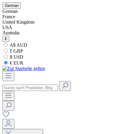
German
German
France
United Kingdom
USA
Australia
€
A$ AUD
£ GBP
$ USD
€ EUR