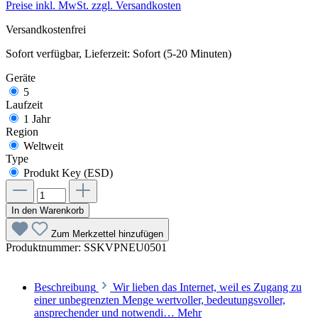
Preise inkl. MwSt. zzgl. Versandkosten
Versandkostenfrei
Sofort verfügbar, Lieferzeit: Sofort (5-20 Minuten)
Geräte
5
Laufzeit
1 Jahr
Region
Weltweit
Type
Produkt Key (ESD)
In den Warenkorb
Zum Merkzettel hinzufügen
Produktnummer:
SSKVPNEU0501
Beschreibung
Wir lieben das Internet, weil es Zugang zu
einer unbegrenzten Menge wertvoller, bedeutungsvoller,
ansprechender und notwendi…
Mehr