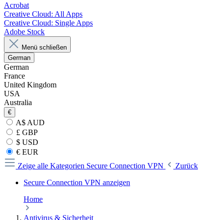
Acrobat
Creative Cloud: All Apps
Creative Cloud: Single Apps
Adobe Stock
Menü schließen
German
German
France
United Kingdom
USA
Australia
€
A$ AUD
£ GBP
$ USD
€ EUR
Zeige alle Kategorien
Secure Connection VPN
Zurück
Secure Connection VPN anzeigen
Home
Antivirus & Sicherheit