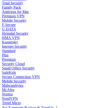
Total Security
Family Pack
Antivirus for Mac
Premium VPN
Mobile Security
F-Secure
G DATA
Heimdal Security
HMA VPN
Kaspersky
Internet Security
Standard
Plus
Premium
Security Cloud
Small Office Security
SafeKids
Secure Connection VPN
Mobile Security
Malwarebytes
McAfee
Norton
NordVPN
Trend Micro
Zur Kategorie Backup & TuneUp