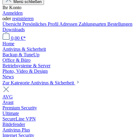
Menü schließen
Ihr Konto
Anmelden
oder
registrieren
Übersicht
Persönliches Profil
Adressen
Zahlungsarten
Bestellungen
Downloads
0,00 €*
Home
Antivirus & Sicherheit
Backup & TuneUp
Office & Büro
Betriebsysteme & Server
Photo, Video & Design
News
Zur Kategorie Antivirus & Sicherheit
AVG
Avast
Premium Security
Ultimate
SecureLine VPN
Bitdefender
Antivirus Plus
Internet Security