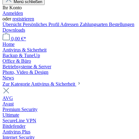
Menü schließen
Ihr Konto
Anmelden
oder
registrieren
Übersicht
Persönliches Profil
Adressen
Zahlungsarten
Bestellungen
Downloads
0,00 €*
Home
Antivirus & Sicherheit
Backup & TuneUp
Office & Büro
Betriebsysteme & Server
Photo, Video & Design
News
Zur Kategorie Antivirus & Sicherheit
AVG
Avast
Premium Security
Ultimate
SecureLine VPN
Bitdefender
Antivirus Plus
Internet Security