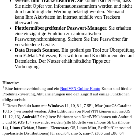
Werbe- und Tracker-Blocker.
Sie können sicher sein, dass
Sie nicht Opfer von Informationssammlern werden und nicht
durch aufdringliche Werbung belästigt werden. Niemand
kann Ihre Aktivitäten im Internet mithilfe von Trackern
überwachen.
Plattformübergreifender Passwort-Manager.
Sie erhalten
eine einzigartige Funktion zur automatischen
Passwortsynchronisierung. Sichern Sie Ihre Passwörter für
verschiedene Geräte.
Data Breach Scanner.
Ein großartiges Tool zur Überprüfung
von E-Mail-Adressen, Passwörtern und Kreditkartendaten auf
Datenlecks. Der Nutzer erhält nützliche Tipps zur
Vorbeugung.
________________
Hinweise
:
1
Eine Internetverbindung und ein
NordVPN-Online-Konto
-Konto sind für die
Produktaktivierung, Aktualisierungen und den Zugriff auf einige Funktionen
obligatorisch
.
1)
Dieses Produkt kann mit
Windows
11, 10, 8.1, 7 SP1,
Mac
(macOS Catalina
10.15+) verwendet werden. Älter Editionen von NordVPN können mit macOS
11, 12, 13),
Android
7.0+ (ältere Editionen von NordVPN können mit Android
5 und 6),
iOS
13+ verwendet werden (alle Modelle von iPhone SE bis iPhone
14),
Linux
(Debian, Ubuntu, Elementary OS, Linux Mint, RedHat/Centos und
rpm-basierte Distributionen) für aarch64, armv5, armv7, i386 und x86_64