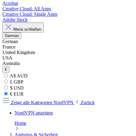
Acrobat
Creative Cloud: All Apps
Creative Cloud: Single Apps
Adobe Stock
Menü schließen
German
German
France
United Kingdom
USA
Australia
€
A$ AUD
£ GBP
$ USD
€ EUR
Zeige alle Kategorien
NordVPN
Zurück
NordVPN anzeigen
Home
Antivirus & Sicherheit