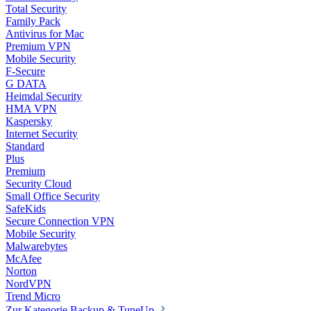
Total Security
Family Pack
Antivirus for Mac
Premium VPN
Mobile Security
F-Secure
G DATA
Heimdal Security
HMA VPN
Kaspersky
Internet Security
Standard
Plus
Premium
Security Cloud
Small Office Security
SafeKids
Secure Connection VPN
Mobile Security
Malwarebytes
McAfee
Norton
NordVPN
Trend Micro
Zur Kategorie Backup & TuneUp