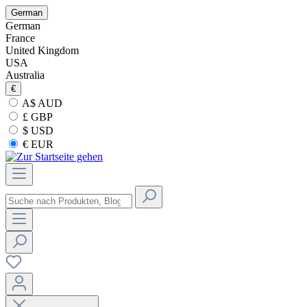
German
German
France
United Kingdom
USA
Australia
€
A$ AUD
£ GBP
$ USD
€ EUR