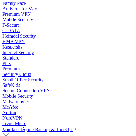
Family Pack
Antivirus for Mac
Premium VPN
Mobile Security
F-Secure
G DATA
Heimdal Security
HMA VPN
Kaspersky
Internet Security
Standard
Plus
Premium
Security Cloud
Small Office Security
SafeKids
Secure Connection VPN
Mobile Security
Malwarebytes
McAfee
Norton
NordVPN
Trend Micro
Voir la catégorie Backup & TuneUp