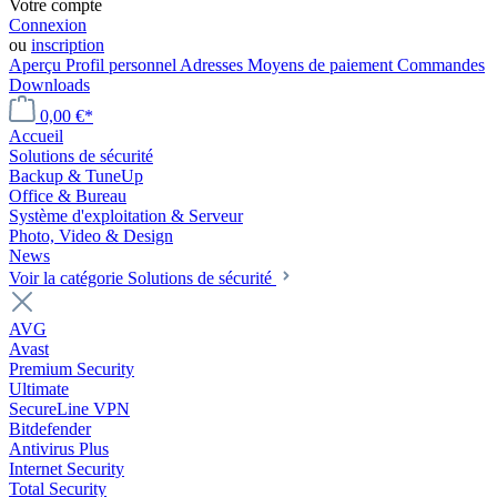
Votre compte
Connexion
ou
inscription
Aperçu
Profil personnel
Adresses
Moyens de paiement
Commandes
Downloads
0,00 €*
Accueil
Solutions de sécurité
Backup & TuneUp
Office & Bureau
Système d'exploitation & Serveur
Photo, Video & Design
News
Voir la catégorie Solutions de sécurité
AVG
Avast
Premium Security
Ultimate
SecureLine VPN
Bitdefender
Antivirus Plus
Internet Security
Total Security