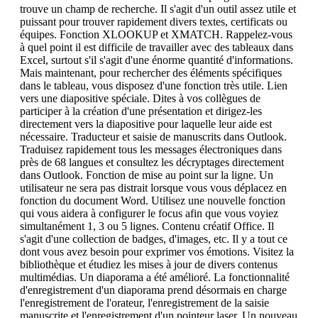
trouve un champ de recherche. Il s'agit d'un outil assez utile et
puissant pour trouver rapidement divers textes, certificats ou
équipes. Fonction XLOOKUP et XMATCH. Rappelez-vous
à quel point il est difficile de travailler avec des tableaux dans
Excel, surtout s'il s'agit d'une énorme quantité d'informations.
Mais maintenant, pour rechercher des éléments spécifiques
dans le tableau, vous disposez d'une fonction très utile. Lien
vers une diapositive spéciale. Dites à vos collègues de
participer à la création d'une présentation et dirigez-les
directement vers la diapositive pour laquelle leur aide est
nécessaire. Traducteur et saisie de manuscrits dans Outlook.
Traduisez rapidement tous les messages électroniques dans
près de 68 langues et consultez les décryptages directement
dans Outlook. Fonction de mise au point sur la ligne. Un
utilisateur ne sera pas distrait lorsque vous vous déplacez en
fonction du document Word. Utilisez une nouvelle fonction
qui vous aidera à configurer le focus afin que vous voyiez
simultanément 1, 3 ou 5 lignes. Contenu créatif Office. Il
s'agit d'une collection de badges, d'images, etc. Il y a tout ce
dont vous avez besoin pour exprimer vos émotions. Visitez la
bibliothèque et étudiez les mises à jour de divers contenus
multimédias. Un diaporama a été amélioré. La fonctionnalité
d'enregistrement d'un diaporama prend désormais en charge
l'enregistrement de l'orateur, l'enregistrement de la saisie
manuscrite et l'enregistrement d'un pointeur laser. Un nouveau