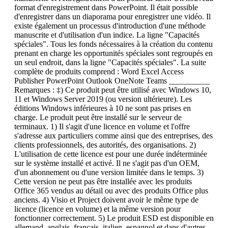
format d'enregistrement dans PowerPoint. Il était possible
d'enregistrer dans un diaporama pour enregistrer une vidéo. Il
existe également un processus d'introduction d'une méthode
manuscrite et d'utilisation d'un indice. La ligne "Capacités
spéciales". Tous les fonds nécessaires à la création du contenu
prenant en charge les opportunités spéciales sont regroupés en
un seul endroit, dans la ligne "Capacités spéciales". La suite
complète de produits comprend : Word Excel Access
Publisher PowerPoint Outlook OneNote Teams __________
Remarques : ‡) Ce produit peut être utilisé avec Windows 10,
11 et Windows Server 2019 (ou version ultérieure). Les
éditions Windows inférieures à 10 ne sont pas prises en
charge. Le produit peut être installé sur le serveur de
terminaux. 1) Il s'agit d'une licence en volume et l'offre
s'adresse aux particuliers comme ainsi que des entreprises, des
clients professionnels, des autorités, des organisations. 2)
L'utilisation de cette licence est pour une durée indéterminée
sur le système installé et activé. Il ne s'agit pas d'un OEM,
d'un abonnement ou d'une version limitée dans le temps. 3)
Cette version ne peut pas être installée avec les produits
Office 365 vendus au détail ou avec des produits Office plus
anciens. 4) Visio et Project doivent avoir le même type de
licence (licence en volume) et la même version pour
fonctionner correctement. 5) Le produit ESD est disponible en
allemand, anglais, français, italien, espagnol et dans d'autres