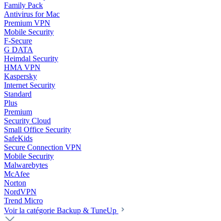
Family Pack
Antivirus for Mac
Premium VPN
Mobile Security
F-Secure
G DATA
Heimdal Security
HMA VPN
Kaspersky
Internet Security
Standard
Plus
Premium
Security Cloud
Small Office Security
SafeKids
Secure Connection VPN
Mobile Security
Malwarebytes
McAfee
Norton
NordVPN
Trend Micro
Voir la catégorie Backup & TuneUp