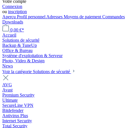
Votre compte
Connexion
ou
inscription
Aperçu
Profil personnel
Adresses
Moyens de paiement
Commandes
Downloads
0,00 €*
Accueil
Solutions de sécurité
Backup & TuneUp
Office & Bureau
Système d'exploitation & Serveur
Photo, Video & Design
News
Voir la catégorie Solutions de sécurité
AVG
Avast
Premium Security
Ultimate
SecureLine VPN
Bitdefender
Antivirus Plus
Internet Security
Total Security