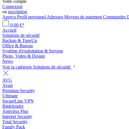
Votre compte
Connexion
ou
inscription
Aperçu
Profil personnel
Adresses
Moyens de paiement
Commandes
0,00 €*
Accueil
Solutions de sécurité
Backup & TuneUp
Office & Bureau
Système d'exploitation & Serveur
Photo, Video & Design
News
Voir la catégorie Solutions de sécurité
AVG
Avast
Premium Security
Ultimate
SecureLine VPN
Bitdefender
Antivirus Plus
Internet Security
Total Security
Family Pack