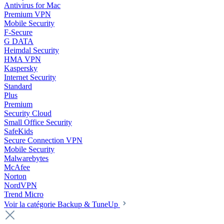
Antivirus for Mac
Premium VPN
Mobile Security
F-Secure
G DATA
Heimdal Security
HMA VPN
Kaspersky
Internet Security
Standard
Plus
Premium
Security Cloud
Small Office Security
SafeKids
Secure Connection VPN
Mobile Security
Malwarebytes
McAfee
Norton
NordVPN
Trend Micro
Voir la catégorie Backup & TuneUp