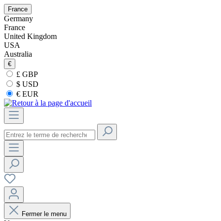
France
Germany
France
United Kingdom
USA
Australia
€
£ GBP
$ USD
€ EUR
Fermer le menu