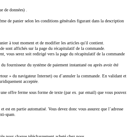
ue de données) .
e de panier selon les conditions générales figurant dans la description
nier à tout moment et de modifier les articles qu'il contient.
nde sont affichés sur la page du récapitulatif de la commande.
 vous serez soit redirigé vers la page du récapitulatif de la commande
te du fournisseur du système de paiement instantané ou après avoir été
etour » du navigateur Internet) ou d’annuler la commande. En validant et
juridiquement acceptée.
 une offre ferme sous forme de texte (par ex. par email) que vous pouvez
 et est en partie automatisé. Vous devez donc vous assurez que l’adresse
anti-spam.
imple pour chaque téléchargement acheté chez nous.