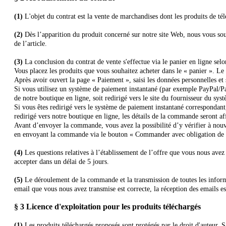
(1)
L'objet du contrat est la vente de marchandises dont les produits de t
(2)
Dès l’apparition du produit concerné sur notre site Web, nous vous sou
de l’article.
(3)
La conclusion du contrat de vente s'effectue via le panier en ligne selo
Vous placez les produits
que vous souhaitez acheter dans le « panier ». Le 
Après avoir ouvert la page « Paiement », saisi les données personnelles et
Si vous utilisez un système de paiement instantané (par exemple PayPal/
de notre boutique en ligne, soit redirigé vers le site du fournisseur du sy
Si vous êtes redirigé vers le système de paiement instantané correspondant,
redirigé vers notre boutique en ligne, les détails de la commande seront af
Avant d’envoyer la commande, vous avez la possibilité d’y vérifier à nouv
en envoyant la commande via le bouton « Commander avec obligation de paie
(4)
Les questions relatives à l’établissement de l’offre que vous nous av
accepter dans un délai de 5 jours.
(5)
Le déroulement de la commande et la transmission de toutes les informat
email que vous nous avez transmise est correcte, la réception des emails e
§ 3
Licence d'exploitation pour les produits téléchargés
(1)
Les produits téléchargés proposés sont protégés par le droit d'auteur.