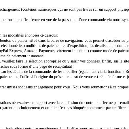
éléchargement (contenus numériques qui ne sont pas livrés sur un support physiq
mettons une offre ferme en vue de la passation d’une commande via notre systèm
n les modalités énoncées ci-dessous:
bouton du panier, situé dans la barre de navigation, vous permet d'accéder au pa
 sélectionné les conditions de paiement et d’expédition, les détails de la comma
PayPal Express, Amazon-Payments, virement immédiat) comme mode de paiement,
stème de paiement instantané.
 veuillez faire la sélection appropriée ou y saisir vos données. Enfin, sur le si
fichés sous forme d’une page de récapitulatif.
eau les détails de la commande, de les modifier (également via la fonction « R
ment », l'offre à l'origine du présent contrat de vente est réputée ferme et 
ez transmises sont sans engagement pour vous. Nous vous soumettons à ce propos
ions nécessaires en rapport avec la conclusion du contrat s’effectue par email
st garantie techniquement et qu’elle n’est pas bloquée notamment par un filtre 
 Sauf indication contraire mentionnée dans l’offre, vous recevrez une licence s