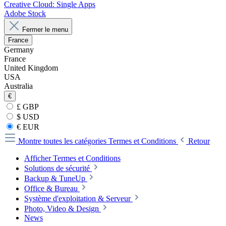
Creative Cloud: Single Apps
Adobe Stock
Fermer le menu
France
Germany
France
United Kingdom
USA
Australia
€
£ GBP
$ USD
€ EUR
Montre toutes les catégories
Termes et Conditions
Retour
Afficher Termes et Conditions
Solutions de sécurité
Backup & TuneUp
Office & Bureau
Système d'exploitation & Serveur
Photo, Video & Design
News