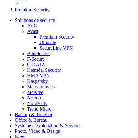
Premium Security
Solutions de sécurité
AVG
Avast
Premium Security
Ultimate
SecureLine VPN
Bitdefender
F-Secure
G DATA
Heimdal Security
HMA VPN
Kaspersky
Malwarebytes
McAfee
Norton
NordVPN
Trend Micro
Backup & TuneUp
Office & Bureau
Système d'exploitation & Serveur
Photo, Video & Design
News