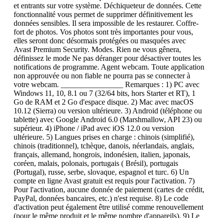
et entrants sur votre système. Déchiqueteur de données. Cette
fonctionnalité vous permet de supprimer définitivement les
données sensibles. Il sera impossible de les restaurer. Coffre-
fort de photos. Vos photos sont très importantes pour vous,
elles seront donc désormais protégées ou masquées avec
Avast Premium Security. Modes. Rien ne vous gênera,
définissez le mode Ne pas déranger pour désactiver toutes les
notifications de programme. Agent webcam. Toute application
non approuvée ou non fiable ne pourra pas se connecter à
votre webcam. ________________ Remarques : 1) PC avec
Windows 11, 10, 8.1 ou 7 (32/64 bits, hors Starter et RT), 1
Go de RAM et 2 Go d'espace disque. 2) Mac avec macOS
10.12 (Sierra) ou version ultérieure. 3) Android (téléphone ou
tablette) avec Google Android 6.0 (Marshmallow, API 23) ou
supérieur. 4) iPhone / iPad avec iOS 12.0 ou version
ultérieure. 5) Langues prises en charge : chinois (simplifié),
chinois (traditionnel), tchèque, danois, néerlandais, anglais,
français, allemand, hongrois, indonésien, italien, japonais,
coréen, malais, polonais, portugais ( Brésil), portugais
(Portugal), russe, serbe, slovaque, espagnol et turc. 6) Un
compte en ligne Avast gratuit est requis pour l'activation. 7)
Pour l'activation, aucune donnée de paiement (cartes de crédit,
PayPal, données bancaires, etc.) n'est requise. 8) Le code
d'activation peut également être utilisé comme renouvellement
(pour le même produit et le même nombre d'appareils). 9) Le