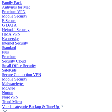
Family Pack
Antivirus for Mac
Premium VPN
Mobile Security
F-Secure
G DATA
Heimdal Security
HMA VPN
Kaspersky
Internet Security
Standard
Plus
Premium
Security Cloud
Small Office Security
SafeKids
Secure Connection VPN
Mobile Security
Malwarebytes
McAfee
Norton
NordVPN
Trend Micro
Voir la catégorie Backup & TuneUp