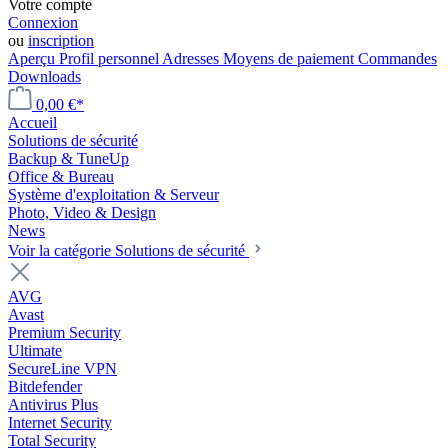
Votre compte
Connexion
ou
inscription
Aperçu
Profil personnel
Adresses
Moyens de paiement
Commandes
Downloads
0,00 €*
Accueil
Solutions de sécurité
Backup & TuneUp
Office & Bureau
Système d'exploitation & Serveur
Photo, Video & Design
News
Voir la catégorie Solutions de sécurité
AVG
Avast
Premium Security
Ultimate
SecureLine VPN
Bitdefender
Antivirus Plus
Internet Security
Total Security