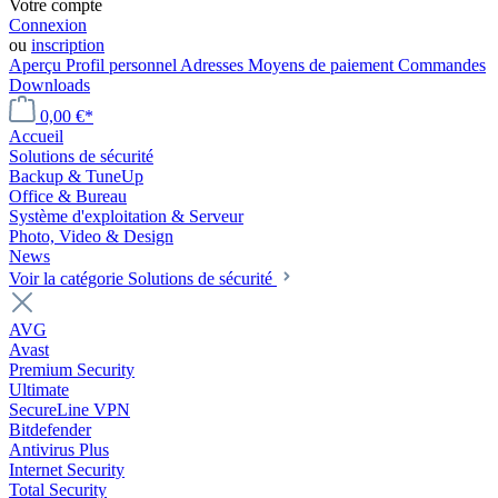
Votre compte
Connexion
ou
inscription
Aperçu
Profil personnel
Adresses
Moyens de paiement
Commandes
Downloads
0,00 €*
Accueil
Solutions de sécurité
Backup & TuneUp
Office & Bureau
Système d'exploitation & Serveur
Photo, Video & Design
News
Voir la catégorie Solutions de sécurité
AVG
Avast
Premium Security
Ultimate
SecureLine VPN
Bitdefender
Antivirus Plus
Internet Security
Total Security