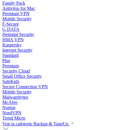
Family Pack
Antivirus for Mac
Premium VPN
Mobile Security
F-Secure
G DATA
Heimdal Security
HMA VPN
Kaspersky
Internet Security
Standard
Plus
Premium
Security Cloud
Small Office Security
SafeKids
Secure Connection VPN
Mobile Security
Malwarebytes
McAfee
Norton
NordVPN
Trend Micro
Voir la catégorie Backup & TuneUp