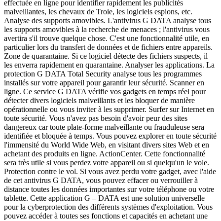
effectuée en ligne pour identifier rapidement les publicités
malveillantes, les chevaux de Troie, les logiciels espions, etc.
Analyse des supports amovibles. L'antivirus G DATA analyse tous
les supports amovibles à la recherche de menaces ; l'antivirus vous
avertira s'il trouve quelque chose. C'est une fonctionnalité utile, en
particulier lors du transfert de données et de fichiers entre appareils.
Zone de quarantaine. Si ce logiciel détecte des fichiers suspects, il
les enverra rapidement en quarantaine. Analyser les applications. La
protection G DATA Total Security analyse tous les programmes
installés sur votre appareil pour garantir leur sécurité. Scanner en
ligne. Ce service G DATA vérifie vos gadgets en temps réel pour
détecter divers logiciels malveillants et les bloquer de manière
opérationnelle ou vous inviter à les supprimer. Surfer sur Internet en
toute sécurité. Vous n'avez pas besoin d'avoir peur des sites
dangereux car toute plate-forme malveillante ou frauduleuse sera
identifiée et bloquée à temps. Vous pouvez explorer en toute sécurité
l'immensité du World Wide Web, en visitant divers sites Web et en
achetant des produits en ligne. ActionCenter. Cette fonctionnalité
sera très utile si vous perdez votre appareil ou si quelqu'un le vole.
Protection contre le vol. Si vous avez perdu votre gadget, avec l'aide
de cet antivirus G DATA, vous pouvez effacer ou verrouiller à
distance toutes les données importantes sur votre téléphone ou votre
tablette. Cette application G – DATA est une solution universelle
pour la cyberprotection des différents systèmes d'exploitation. Vous
pouvez accéder à toutes ses fonctions et capacités en achetant une