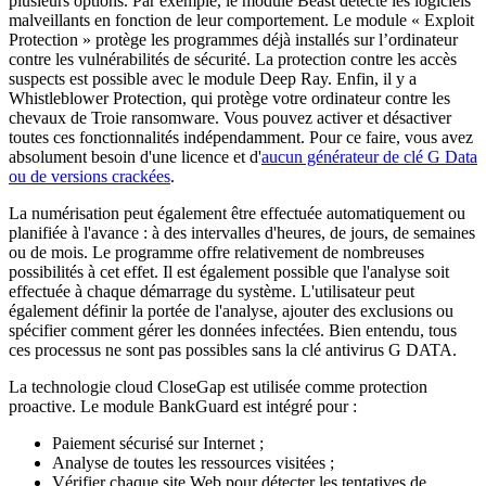
plusieurs options. Par exemple, le module Beast détecte les logiciels
malveillants en fonction de leur comportement. Le module « Exploit
Protection » protège les programmes déjà installés sur l’ordinateur
contre les vulnérabilités de sécurité. La protection contre les accès
suspects est possible avec le module Deep Ray. Enfin, il y a
Whistleblower Protection, qui protège votre ordinateur contre les
chevaux de Troie ransomware. Vous pouvez activer et désactiver
toutes ces fonctionnalités indépendamment. Pour ce faire, vous avez
absolument besoin d'une licence et d'
aucun générateur de clé G Data
ou de versions crackées
.
La numérisation peut également être effectuée automatiquement ou
planifiée à l'avance : à des intervalles d'heures, de jours, de semaines
ou de mois. Le programme offre relativement de nombreuses
possibilités à cet effet. Il est également possible que l'analyse soit
effectuée à chaque démarrage du système. L'utilisateur peut
également définir la portée de l'analyse, ajouter des exclusions ou
spécifier comment gérer les données infectées. Bien entendu, tous
ces processus ne sont pas possibles sans la clé antivirus G DATA.
La technologie cloud CloseGap est utilisée comme protection
proactive. Le module BankGuard est intégré pour :
Paiement sécurisé sur Internet ;
Analyse de toutes les ressources visitées ;
Vérifier chaque site Web pour détecter les tentatives de