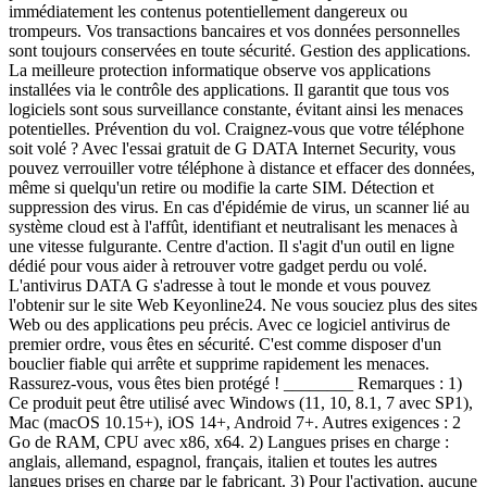
immédiatement les contenus potentiellement dangereux ou
trompeurs. Vos transactions bancaires et vos données personnelles
sont toujours conservées en toute sécurité. Gestion des applications.
La meilleure protection informatique observe vos applications
installées via le contrôle des applications. Il garantit que tous vos
logiciels sont sous surveillance constante, évitant ainsi les menaces
potentielles. Prévention du vol. Craignez-vous que votre téléphone
soit volé ? Avec l'essai gratuit de G DATA Internet Security, vous
pouvez verrouiller votre téléphone à distance et effacer des données,
même si quelqu'un retire ou modifie la carte SIM. Détection et
suppression des virus. En cas d'épidémie de virus, un scanner lié au
système cloud est à l'affût, identifiant et neutralisant les menaces à
une vitesse fulgurante. Centre d'action. Il s'agit d'un outil en ligne
dédié pour vous aider à retrouver votre gadget perdu ou volé.
L'antivirus DATA G s'adresse à tout le monde et vous pouvez
l'obtenir sur le site Web Keyonline24. Ne vous souciez plus des sites
Web ou des applications peu précis. Avec ce logiciel antivirus de
premier ordre, vous êtes en sécurité. C'est comme disposer d'un
bouclier fiable qui arrête et supprime rapidement les menaces.
Rassurez-vous, vous êtes bien protégé ! ________ Remarques : 1)
Ce produit peut être utilisé avec Windows (11, 10, 8.1, 7 avec SP1),
Mac (macOS 10.15+), iOS 14+, Android 7+. Autres exigences : 2
Go de RAM, CPU avec x86, x64. 2) Langues prises en charge :
anglais, allemand, espagnol, français, italien et toutes les autres
langues prises en charge par le fabricant. 3) Pour l'activation, aucune