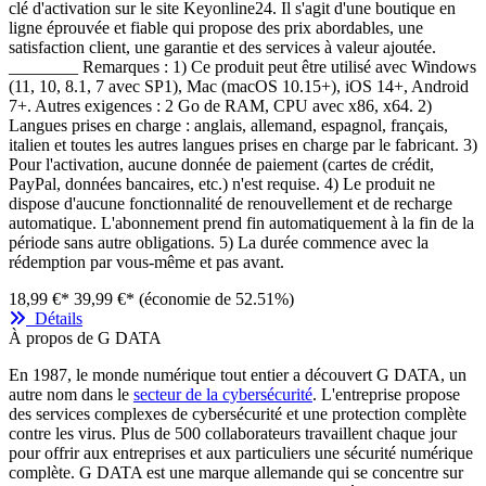
clé d'activation sur le site Keyonline24. Il s'agit d'une boutique en
ligne éprouvée et fiable qui propose des prix abordables, une
satisfaction client, une garantie et des services à valeur ajoutée.
________ Remarques : 1) Ce produit peut être utilisé avec Windows
(11, 10, 8.1, 7 avec SP1), Mac (macOS 10.15+), iOS 14+, Android
7+. Autres exigences : 2 Go de RAM, CPU avec x86, x64. 2)
Langues prises en charge : anglais, allemand, espagnol, français,
italien et toutes les autres langues prises en charge par le fabricant. 3)
Pour l'activation, aucune donnée de paiement (cartes de crédit,
PayPal, données bancaires, etc.) n'est requise. 4) Le produit ne
dispose d'aucune fonctionnalité de renouvellement et de recharge
automatique. L'abonnement prend fin automatiquement à la fin de la
période sans autre obligations. 5) La durée commence avec la
rédemption par vous-même et pas avant.
18,99 €*
39,99 €*
(économie de 52.51%)
Détails
À propos de G DATA
En 1987, le monde numérique tout entier a découvert G DATA, un
autre nom dans le
secteur de la cybersécurité
. L'entreprise propose
des services complexes de cybersécurité et une protection complète
contre les virus. Plus de 500 collaborateurs travaillent chaque jour
pour offrir aux entreprises et aux particuliers une sécurité numérique
complète. G DATA est une marque allemande qui se concentre sur