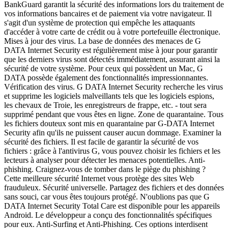
BankGuard garantit la sécurité des informations lors du traitement de
vos informations bancaires et de paiement via votre navigateur. Il
s'agit d'un système de protection qui empêche les attaquants
d'accéder à votre carte de crédit ou à votre portefeuille électronique.
Mises à jour des virus. La base de données des menaces de G
DATA Internet Security est régulièrement mise à jour pour garantir
que les derniers virus sont détectés immédiatement, assurant ainsi la
sécurité de votre système. Pour ceux qui possèdent un Mac, G
DATA possède également des fonctionnalités impressionnantes.
Vérification des virus. G DATA Internet Security recherche les virus
et supprime les logiciels malveillants tels que les logiciels espions,
les chevaux de Troie, les enregistreurs de frappe, etc. - tout sera
supprimé pendant que vous êtes en ligne. Zone de quarantaine. Tous
les fichiers douteux sont mis en quarantaine par G-DATA Internet
Security afin qu'ils ne puissent causer aucun dommage. Examiner la
sécurité des fichiers. Il est facile de garantir la sécurité de vos
fichiers : grâce à l'antivirus G, vous pouvez choisir les fichiers et les
lecteurs à analyser pour détecter les menaces potentielles. Anti-
phishing. Craignez-vous de tomber dans le piège du phishing ?
Cette meilleure sécurité Internet vous protège des sites Web
frauduleux. Sécurité universelle. Partagez des fichiers et des données
sans souci, car vous êtes toujours protégé. N'oublions pas que G
DATA Internet Security Total Care est disponible pour les appareils
Android. Le développeur a conçu des fonctionnalités spécifiques
pour eux. Anti-Surfing et Anti-Phishing. Ces options interdisent