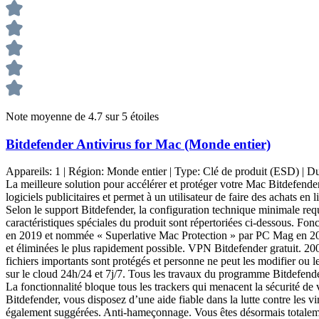
Note moyenne de 4.7 sur 5 étoiles
Bitdefender Antivirus for Mac (Monde entier)
Appareils:
1
| Région:
Monde entier
| Type:
Clé de produit (ESD)
| D
La meilleure solution pour accélérer et protéger votre Mac Bitdefende
logiciels publicitaires et permet à un utilisateur de faire des achats en
Selon le support Bitdefender, la configuration technique minimale req
caractéristiques spéciales du produit sont répertoriées ci-dessous. F
en 2019 et nommée « Superlative Mac Protection » par PC Mag en 2021.
et éliminées le plus rapidement possible. VPN Bitdefender gratuit. 200 
fichiers importants sont protégés et personne ne peut les modifier ou l
sur le cloud 24h/24 et 7j/7. Tous les travaux du programme Bitdefende
La fonctionnalité bloque tous les trackers qui menacent la sécurité de
Bitdefender, vous disposez d’une aide fiable dans la lutte contre les vi
également suggérées. Anti-hameçonnage. Vous êtes désormais totalemen