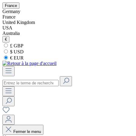
France
Germany
France
United Kingdom
USA
Australia
€
£ GBP
$ USD
€ EUR
Fermer le menu