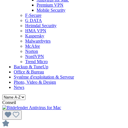
Premium VPN
Mobile Security
F-Secure
G DATA
Heimdal Security
HMA VPN
Kaspersky
Malwarebytes
McAfee
Norton
NordVPN
Trend Micro
Backup & TuneUp
Office & Bureau
Système d'exploitation & Serveur
Photo, Video & Design
News
Conseil