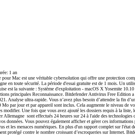
urée:
1 an
r pour Mac est une véritable cybersolution qui offre une protection com
 ligne en toute sécurité. La période d'essai gratuite est de 1 mois. Un uti
uise est la suivante : Système d'exploitation - macOS X Yosemite 10.10 
onctions principales Reconnaissance. Bitdefender Antivirus Free Edition 
 Analyse ultra-rapide. Vous n’avez plus besoin d’attendre la fin d’une
Mo par jour et par appareil sont inclus. Cela augmente le niveau de votr
es modifier. Une fois que vous avez ajouté les dossiers requis à la liste
r Allemagne sont effectués 24 heures sur 24 à l'aide des technologies c
 vos données. Vous pouvez également afficher et gérer ces informations p
rus et les menaces numériques. En plus d'un rapport complet sur l'état de s
t protégé contre le nombre croissant d’escroqueries sur Internet. Bitd