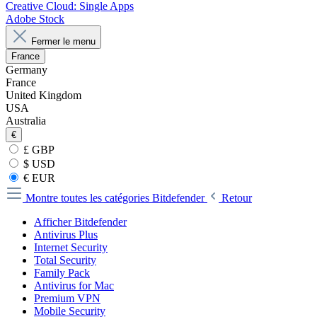
Creative Cloud: Single Apps
Adobe Stock
Fermer le menu
France
Germany
France
United Kingdom
USA
Australia
€
£ GBP
$ USD
€ EUR
Montre toutes les catégories
Bitdefender
Retour
Afficher Bitdefender
Antivirus Plus
Internet Security
Total Security
Family Pack
Antivirus for Mac
Premium VPN
Mobile Security