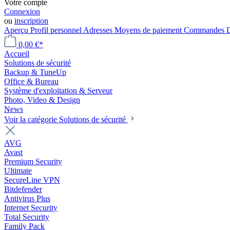
Votre compte
Connexion
ou
inscription
Aperçu
Profil personnel
Adresses
Moyens de paiement
Commandes
0,00 €*
Accueil
Solutions de sécurité
Backup & TuneUp
Office & Bureau
Système d'exploitation & Serveur
Photo, Video & Design
News
Voir la catégorie Solutions de sécurité
AVG
Avast
Premium Security
Ultimate
SecureLine VPN
Bitdefender
Antivirus Plus
Internet Security
Total Security
Family Pack