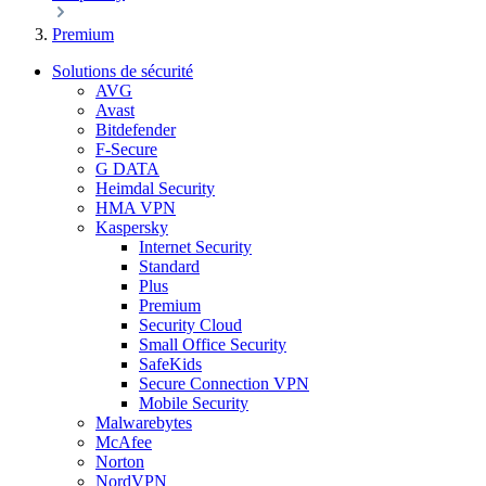
Premium
Solutions de sécurité
AVG
Avast
Bitdefender
F-Secure
G DATA
Heimdal Security
HMA VPN
Kaspersky
Internet Security
Standard
Plus
Premium
Security Cloud
Small Office Security
SafeKids
Secure Connection VPN
Mobile Security
Malwarebytes
McAfee
Norton
NordVPN