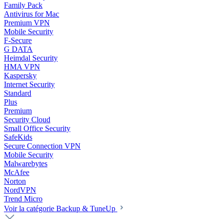
Family Pack
Antivirus for Mac
Premium VPN
Mobile Security
F-Secure
G DATA
Heimdal Security
HMA VPN
Kaspersky
Internet Security
Standard
Plus
Premium
Security Cloud
Small Office Security
SafeKids
Secure Connection VPN
Mobile Security
Malwarebytes
McAfee
Norton
NordVPN
Trend Micro
Voir la catégorie Backup & TuneUp