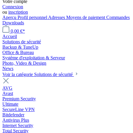
Votre compte
Connexion
ou
inscription
Aperçu
Profil personnel
Adresses
Moyens de paiement
Commandes
Downloads
0,00 €*
Accueil
Solutions de sécurité
Backup & TuneUp
Office & Bureau
Système d'exploitation & Serveur
Photo, Video & Design
News
Voir la catégorie Solutions de sécurité
AVG
Avast
Premium Security
Ultimate
SecureLine VPN
Bitdefender
Antivirus Plus
Internet Security
Total Security