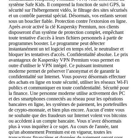
système Safe Kids. Il comprend la fonction de suivi GPS, la
sécurité sur l'hébergement vidéo, le filtrage des sites sécurisés
et un contrôle parental spécial. Désormais, vos enfants seront
sous un bouclier fiable. Protection contre l'extorsion en ligne.
Après avoir activé la clé Kaspersky Premium, nos clients
disposeront d'un système de protection complet, empêchant
toute tentative d'accès à leurs fichiers personnels à partir de
programmes booster. Le programme peut détecter
instantanément un tel logiciel en temps réel, le neutraliser et
bloquer les tentatives d'accès. Confidentialité absolue. Le prix
avantageux de Kaspersky VPN Premium vous permet en
outre d'utiliser le VPN intégré. Ce puissant instrument
moderne permet de préserver l’anonymat et de garantir la
confidentialité sur Internet. Vous pouvez désormais effectuer
des achats en ligne en toute sécurité, utiliser les réseaux Wi-Fi
publics et communiquer en toute confidentialité. Sécurité pour
la finance. Une personne moderne utilise activement des PC
et des smartphones connectés au réseau pour les opérations
bancaires en ligne, les systèmes de paiement, les portefeuilles
de crypto-monnaie, et bien plus encore. Aucun d’entre vous
ne souhaite que des fraudeurs sur Internet volent vos bitcoins
ou accèdent à un compte bancaire. Vous n’avez désormais
plus à vous inquiéter à ce sujet. Au cours de l'année, tant
qu'un abonnement Premium est en vigueur, toutes les
transactions financières et données de paiement seront sous