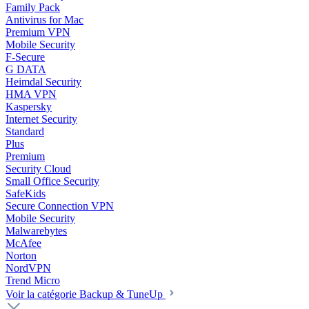
Family Pack
Antivirus for Mac
Premium VPN
Mobile Security
F-Secure
G DATA
Heimdal Security
HMA VPN
Kaspersky
Internet Security
Standard
Plus
Premium
Security Cloud
Small Office Security
SafeKids
Secure Connection VPN
Mobile Security
Malwarebytes
McAfee
Norton
NordVPN
Trend Micro
Voir la catégorie Backup & TuneUp