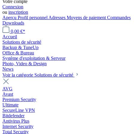
Votre compte
Connexion
ou
inscription
Aperçu
Profil personnel
Adresses
Moyens de paiement
Commandes
Downloads
0,00 €*
Accueil
Solutions de sécurité
Backup & TuneUp
Office & Bureau
Système d'exploitation & Serveur
Photo, Video & Design
News
Voir la catégorie Solutions de sécurité
AVG
Avast
Premium Security
Ultimate
SecureLine VPN
Bitdefender
Antivirus Plus
Internet Security
Total Security