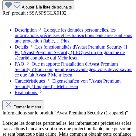
Ajouter à la liste de souhaits
Réf. produit :
SSASPSGLX0102
Description
Lorsque les données personnelles, les
informations précieuses et les transactions bancaires sont sous
une protection fiable,…
Plus
Details
Les fonctionnalités d'Avast Premium Security (1
PC) Avast Premium Security (1 PC) est un programme de
sécurité complexe qui
Mehr lesen
FAQ
Que m'apporte l'installation d'Avast Premium
Security ? Pour comprendre ses avantages, vous devez savoir
ce que fait Avast P
Mehr lesen
Caractéristiques
Eigenschaften von "Avast Premium
Security (1 appareil)"
Mehr lesen
Évaluations
Fermer le menu
Informations sur le produit "Avast Premium Security (1 appareil)"
Lorsque les données personnelles, les informations précieuses et les
transactions bancaires sont sous une protection fiable, une personne
se sent beaucoup plus calme. Mais comment obtenir cette confiance