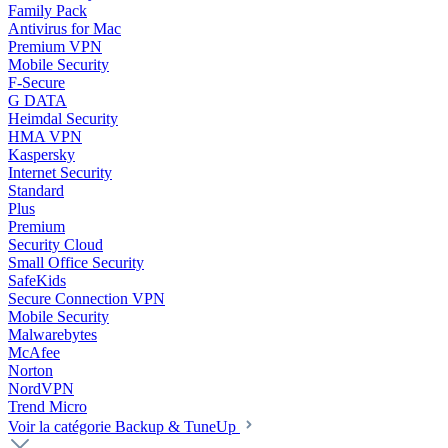
Family Pack
Antivirus for Mac
Premium VPN
Mobile Security
F-Secure
G DATA
Heimdal Security
HMA VPN
Kaspersky
Internet Security
Standard
Plus
Premium
Security Cloud
Small Office Security
SafeKids
Secure Connection VPN
Mobile Security
Malwarebytes
McAfee
Norton
NordVPN
Trend Micro
Voir la catégorie Backup & TuneUp