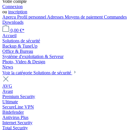
Votre compte
Connexion
ou
inscription
Aperçu
Profil personnel
Adresses
Moyens de paiement
Commandes
Downloads
0,00 €*
Accueil
Solutions de sécurité
Backup & TuneUp
Office & Bureau
Système d'exploitation & Serveur
Photo, Video & Design
News
Voir la catégorie Solutions de sécurité
AVG
Avast
Premium Security
Ultimate
SecureLine VPN
Bitdefender
Antivirus Plus
Internet Security
Total Security