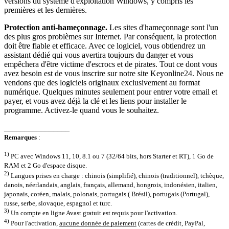
versions du système d'exploitation Windows, y compris les
premières et les dernières.
Protection anti-hameçonnage.
Les sites d'hameçonnage sont l'un
des plus gros problèmes sur Internet. Par conséquent, la protection
doit être fiable et efficace. Avec ce logiciel, vous obtiendrez un
assistant dédié qui vous avertira toujours du danger et vous
empêchera d'être victime d'escrocs et de pirates. Tout ce dont vous
avez besoin est de vous inscrire sur notre site Keyonline24. Nous ne
vendons que des logiciels originaux exclusivement au format
numérique. Quelques minutes seulement pour entrer votre email et
payer, et vous avez déjà la clé et les liens pour installer le
programme. Activez-le quand vous le souhaitez.
________________
Remarques
:
1)
PC avec Windows 11, 10, 8.1 ou 7 (32/64 bits, hors Starter et RT), 1 Go de
RAM et 2 Go d'espace disque.
2)
Langues prises en charge : chinois (simplifié), chinois (traditionnel), tchèque,
danois, néerlandais, anglais, français, allemand, hongrois, indonésien, italien,
japonais, coréen, malais, polonais, portugais ( Brésil), portugais (Portugal),
russe, serbe, slovaque, espagnol et turc.
3)
Un compte en ligne Avast gratuit est requis pour l'activation.
4)
Pour l'activation,
aucune donnée de paiement
(cartes de crédit, PayPal,