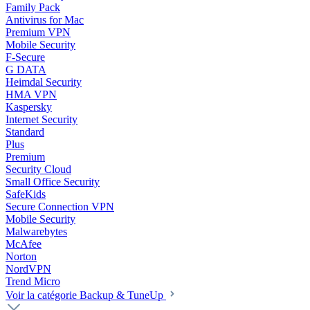
Family Pack
Antivirus for Mac
Premium VPN
Mobile Security
F-Secure
G DATA
Heimdal Security
HMA VPN
Kaspersky
Internet Security
Standard
Plus
Premium
Security Cloud
Small Office Security
SafeKids
Secure Connection VPN
Mobile Security
Malwarebytes
McAfee
Norton
NordVPN
Trend Micro
Voir la catégorie Backup & TuneUp