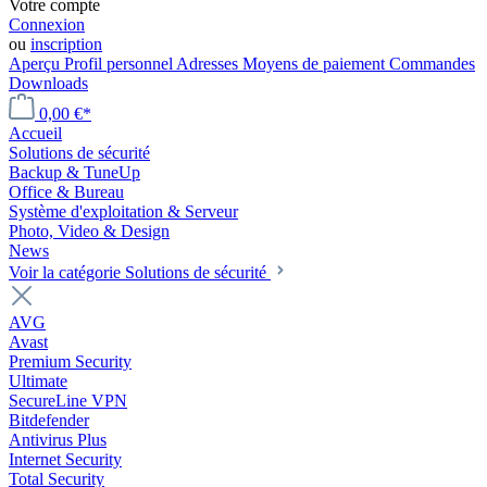
Votre compte
Connexion
ou
inscription
Aperçu
Profil personnel
Adresses
Moyens de paiement
Commandes
Downloads
0,00 €*
Accueil
Solutions de sécurité
Backup & TuneUp
Office & Bureau
Système d'exploitation & Serveur
Photo, Video & Design
News
Voir la catégorie Solutions de sécurité
AVG
Avast
Premium Security
Ultimate
SecureLine VPN
Bitdefender
Antivirus Plus
Internet Security
Total Security