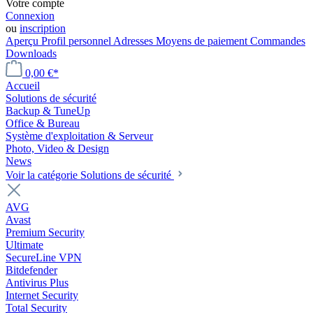
Votre compte
Connexion
ou
inscription
Aperçu
Profil personnel
Adresses
Moyens de paiement
Commandes
Downloads
0,00 €*
Accueil
Solutions de sécurité
Backup & TuneUp
Office & Bureau
Système d'exploitation & Serveur
Photo, Video & Design
News
Voir la catégorie Solutions de sécurité
AVG
Avast
Premium Security
Ultimate
SecureLine VPN
Bitdefender
Antivirus Plus
Internet Security
Total Security