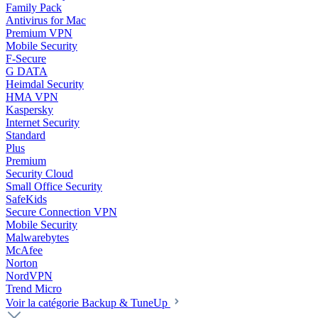
Family Pack
Antivirus for Mac
Premium VPN
Mobile Security
F-Secure
G DATA
Heimdal Security
HMA VPN
Kaspersky
Internet Security
Standard
Plus
Premium
Security Cloud
Small Office Security
SafeKids
Secure Connection VPN
Mobile Security
Malwarebytes
McAfee
Norton
NordVPN
Trend Micro
Voir la catégorie Backup & TuneUp