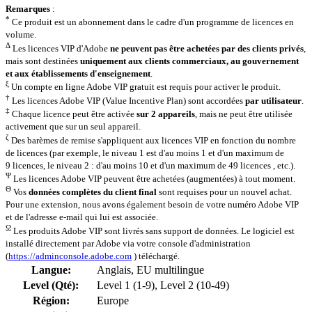
Remarques
:
*
Ce produit est un abonnement dans le cadre d'un programme de licences en
volume.
Δ
Les licences VIP d'Adobe
ne peuvent pas être achetées par des clients privés
,
mais sont destinées
uniquement aux clients commerciaux, au gouvernement
et aux établissements d'enseignement
.
ξ
Un compte en ligne Adobe VIP gratuit est requis pour activer le produit.
†
Les licences Adobe VIP (Value Incentive Plan) sont accordées
par utilisateur
.
‡
Chaque licence peut être activée
sur 2 appareils
, mais ne peut être utilisée
activement que sur un seul appareil.
ζ
Des barèmes de remise s'appliquent aux licences VIP en fonction du nombre
de licences (par exemple, le niveau 1 est d'au moins 1 et d'un maximum de
9 licences, le niveau 2 : d'au moins 10 et d'un maximum de 49 licences , etc.).
Ψ
Les licences Adobe VIP peuvent être achetées (augmentées) à tout moment.
Θ
Vos
données complètes du client final
sont requises pour un nouvel achat.
Pour une extension, nous avons également besoin de votre numéro Adobe VIP
et de l'adresse e-mail qui lui est associée.
Ω
Les produits Adobe VIP sont livrés sans support de données. Le logiciel est
installé directement par Adobe via votre console d'administration
(
https://adminconsole.adobe.com
) téléchargé.
Langue:
Anglais
, EU multilingue
Level (Qté):
Level 1 (1-9)
, Level 2 (10-49)
Région:
Europe