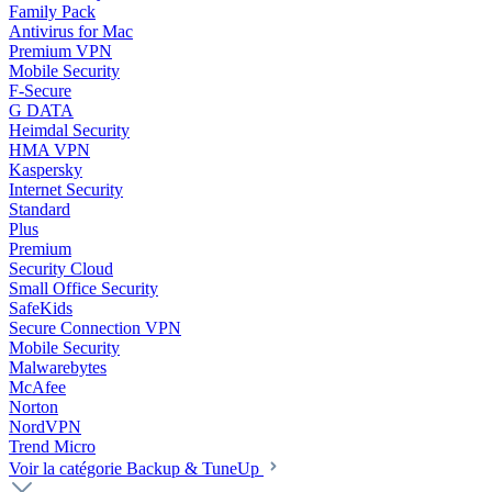
Family Pack
Antivirus for Mac
Premium VPN
Mobile Security
F-Secure
G DATA
Heimdal Security
HMA VPN
Kaspersky
Internet Security
Standard
Plus
Premium
Security Cloud
Small Office Security
SafeKids
Secure Connection VPN
Mobile Security
Malwarebytes
McAfee
Norton
NordVPN
Trend Micro
Voir la catégorie Backup & TuneUp