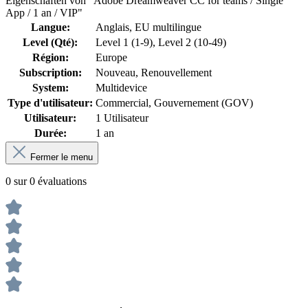
Eigenschaften von "Adobe Dreamweaver CC for teams / Single
App / 1 an / VIP"
Langue:
Anglais
, EU multilingue
Level (Qté):
Level 1 (1-9)
, Level 2 (10-49)
Région:
Europe
Subscription:
Nouveau
, Renouvellement
System:
Multidevice
Type d'utilisateur:
Commercial
, Gouvernement (GOV)
Utilisateur:
1 Utilisateur
Durée:
1 an
Fermer le menu
0 sur 0 évaluations