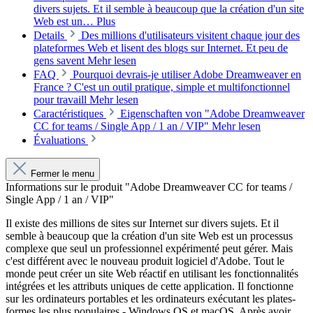
divers sujets. Et il semble à beaucoup que la création d'un site
Web est un…
Plus
Details
Des millions d'utilisateurs visitent chaque jour des
plateformes Web et lisent des blogs sur Internet. Et peu de
gens savent
Mehr lesen
FAQ
Pourquoi devrais-je utiliser Adobe Dreamweaver en
France ? C'est un outil pratique, simple et multifonctionnel
pour travaill
Mehr lesen
Caractéristiques
Eigenschaften von "Adobe Dreamweaver
CC for teams / Single App / 1 an / VIP"
Mehr lesen
Évaluations
Fermer le menu
Informations sur le produit "Adobe Dreamweaver CC for teams /
Single App / 1 an / VIP"
Il existe des millions de sites sur Internet sur divers sujets. Et il
semble à beaucoup que la création d'un site Web est un processus
complexe que seul un professionnel expérimenté peut gérer. Mais
c'est différent avec le nouveau produit logiciel d'Adobe. Tout le
monde peut créer un site Web réactif en utilisant les fonctionnalités
intégrées et les attributs uniques de cette application. Il fonctionne
sur les ordinateurs portables et les ordinateurs exécutant les plates-
formes les plus populaires - Windows OS et macOS. Après avoir