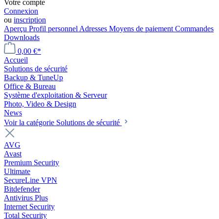
Votre compte
Connexion
ou
inscription
Aperçu
Profil personnel
Adresses
Moyens de paiement
Commandes
Downloads
0,00 €*
Accueil
Solutions de sécurité
Backup & TuneUp
Office & Bureau
Système d'exploitation & Serveur
Photo, Video & Design
News
Voir la catégorie Solutions de sécurité
AVG
Avast
Premium Security
Ultimate
SecureLine VPN
Bitdefender
Antivirus Plus
Internet Security
Total Security