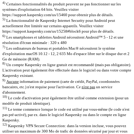
4)
Certaines fonctionnalités du produit peuvent ne pas fonctionner sur les
systèmes d'exploitation 64 bits. Veuillez visiter
https://support.kaspersky.com/us/15460 pour obtenir plus de détails.
5)
La fonctionnalité de Kaspersky Internet Security pour Android peut
actuellement être limitée sur certains appareils. Veuillez visiter
https://support.kaspersky.com/us/15258#block6 pour plus de détails.
6)
Les smartphones et tablettes Android nécessitent Android™ 5 - 12 et une
résolution d'écran minimale : 320 x 480
7)
Les ordinateurs de bureau et portables Mac® nécessitent le système
d'exploitation macOS 10.12 - 12, 2 635 Mo d'espace libre sur le disque dur et 2
Go de mémoire (RAM).
8)
Un compte Kaspersky en ligne gratuit est recommandé (mais pas obligatoire).
L'activation peut également être effectuée dans le logiciel ou dans votre compte
Kaspersky existant.
9)
Aucune
information de paiement (carte de crédit, PayPal, coordonnées
bancaires, etc.) n'est requise pour l'activation. Ce
n'est pas
un service
d'abonnement.
10)
Le code d'activation peut également être utilisé comme extension (pour un
modèle de produit identique).
11)
Le terme commence lorsque le code est utilisé par vous-même (le code n'est
pas pré-activé), par ex. dans le logiciel Kaspersky ou dans le compte en ligne
Kaspersky.
12)
Kaspersky VPN Secure Connection: dans la version incluse, vous pouvez
utiliser un maximum de 300 Mo de trafic de données sécurisé par jour et vous