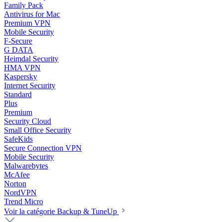
Family Pack
Antivirus for Mac
Premium VPN
Mobile Security
F-Secure
G DATA
Heimdal Security
HMA VPN
Kaspersky
Internet Security
Standard
Plus
Premium
Security Cloud
Small Office Security
SafeKids
Secure Connection VPN
Mobile Security
Malwarebytes
McAfee
Norton
NordVPN
Trend Micro
Voir la catégorie Backup & TuneUp