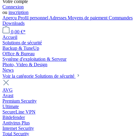
Votre compte
Connexion
ou
inscription
Aperçu
Profil personnel
Adresses
Moyens de paiement
Commandes
Downloads
0,00 €*
Accueil
Solutions de sécurité
Backup & TuneUp
Office & Bureau
Système d'exploitation & Serveur
Photo, Video & Design
News
Voir la catégorie Solutions de sécurité
AVG
Avast
Premium Security
Ultimate
SecureLine VPN
Bitdefender
Antivirus Plus
Internet Security
Total Security